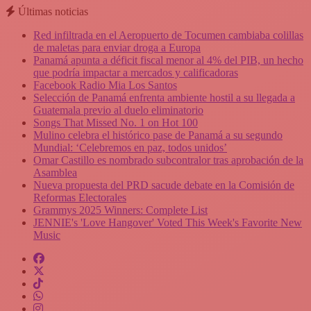
Últimas noticias
Red infiltrada en el Aeropuerto de Tocumen cambiaba colillas
de maletas para enviar droga a Europa
Panamá apunta a déficit fiscal menor al 4% del PIB, un hecho
que podría impactar a mercados y calificadoras
Facebook Radio Mia Los Santos
Selección de Panamá enfrenta ambiente hostil a su llegada a
Guatemala previo al duelo eliminatorio
Songs That Missed No. 1 on Hot 100
Mulino celebra el histórico pase de Panamá a su segundo
Mundial: ‘Celebremos en paz, todos unidos’
Omar Castillo es nombrado subcontralor tras aprobación de la
Asamblea
Nueva propuesta del PRD sacude debate en la Comisión de
Reformas Electorales
Grammys 2025 Winners: Complete List
JENNIE's 'Love Hangover' Voted This Week's Favorite New
Music