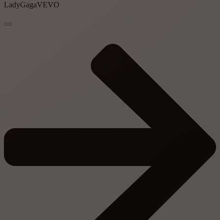
LadyGagaVEVO