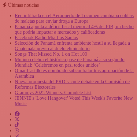
Últimas noticias
Red infiltrada en el Aeropuerto de Tocumen cambiaba colillas
de maletas para enviar droga a Europa
Panamá apunta a déficit fiscal menor al 4% del PIB, un hecho
que podría impactar a mercados y calificadoras
Facebook Radio Mia Los Santos
Selección de Panamá enfrenta ambiente hostil a su llegada a
Guatemala previo al duelo eliminatorio
Songs That Missed No. 1 on Hot 100
Mulino celebra el histórico pase de Panamá a su segundo
Mundial: ‘Celebremos en paz, todos unidos’
Omar Castillo es nombrado subcontralor tras aprobación de la
Asamblea
Nueva propuesta del PRD sacude debate en la Comisión de
Reformas Electorales
Grammys 2025 Winners: Complete List
JENNIE's 'Love Hangover' Voted This Week's Favorite New
Music