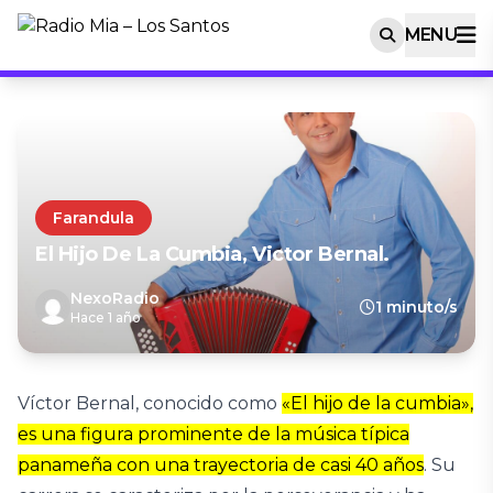
MENU
Farandula
El Hijo De La Cumbia, Victor Bernal.
NexoRadio
1 minuto/s
Hace 1 año
Víctor Bernal, conocido como
«El hijo de la cumbia»,
es una figura prominente de la música típica
panameña con una trayectoria de casi 40 años
.
Su