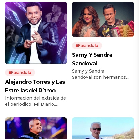
Farandula
Samy Y Sandra
Sandoval
Samy y Sandra
Farandula
Sandoval son hermanos
Alejandro Torres y Las
panameños que se
convirtieron en «Los
Estrellas del Ritmo
Patrones de la Cumbia» al
Informacion del extraida de
popularizar la música típica
el periodico Mi Diario.
panameña a nivel nacional
Alejandro Torres, de
e
vendedor de pescado a
internacional. Comenzaron
ídolo de la música típica en
a actuar juntos desde niños
Panamá, El más pegado de
en la provincia de Herrera,
Panamá, Alejandro Torres