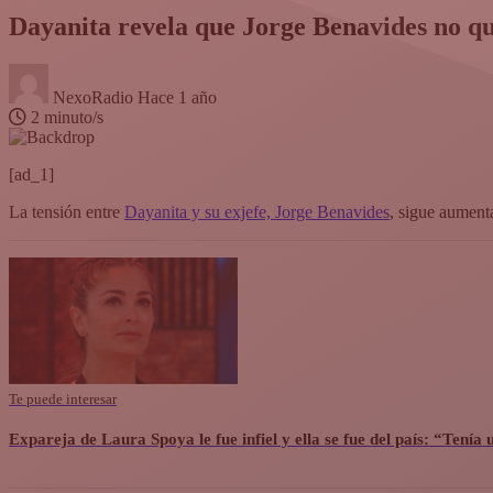
Dayanita revela que Jorge Benavides no qu
NexoRadio
Hace 1 año
2 minuto/s
[ad_1]
La tensión entre
Dayanita y su exjefe, Jorge Benavides
, sigue aument
Te puede interesar
Expareja de Laura Spoya le fue infiel y ella se fue del país: “Tenía