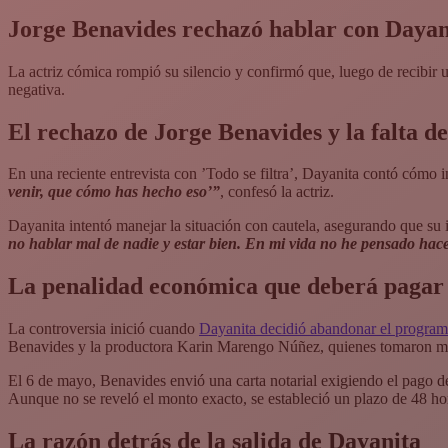
Jorge Benavides rechazó hablar con Dayani
La actriz cómica rompió su silencio y confirmó que, luego de recibir un
negativa.
El rechazo de Jorge Benavides y la falta 
En una reciente entrevista con ’Todo se filtra’, Dayanita contó cómo i
venir, que cómo has hecho eso’”
, confesó la actriz.
Dayanita intentó manejar la situación con cautela, asegurando que su i
no hablar mal de nadie y estar bien. En mi vida no he pensado hacer
La penalidad económica que deberá pagar
La controversia inició cuando
Dayanita decidió abandonar el programa
Benavides y la productora Karin Marengo Núñez, quienes tomaron me
El 6 de mayo, Benavides envió una carta notarial exigiendo el pago 
Aunque no se reveló el monto exacto, se estableció un plazo de 48 hor
La razón detrás de la salida de Dayanita