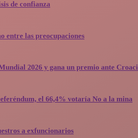
is de confianza​
o entre las preocupaciones
l Mundial 2026 y gana un premio ante Croac
eferéndum, el 66,4% votaría No a la mina
uestros a exfuncionarios