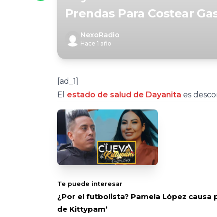
Prendas Para Costear Gas
NexoRadio
Hace 1 año
[ad_1]
El
estado de salud de Dayanita
es desco
Te puede interesar
¿Por el futbolista? Pamela López causa 
de Kittypam’