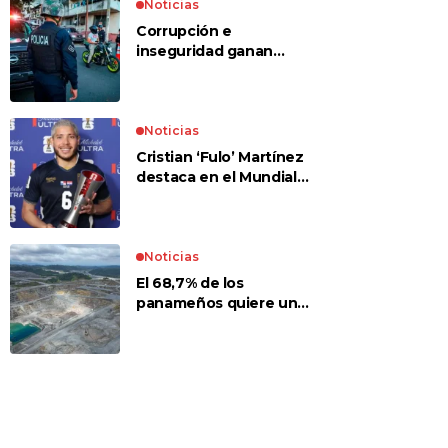
Noticias
Corrupción e
inseguridad ganan
terreno entre las
preocupaciones
Noticias
Cristian ‘Fulo’ Martínez
destaca en el Mundial
2026 y gana un premio
ante Croacia
Noticias
El 68,7% de los
panameños quiere un
referéndum, el 66,4%
votaría No a la mina