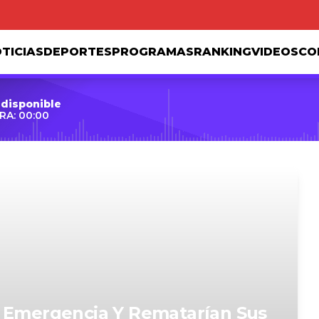
TICIAS
DEPORTES
PROGRAMAS
RANKING
VIDEOS
CO
 disponible
RA: 00:00
e Emergencia Y Rematarían Sus