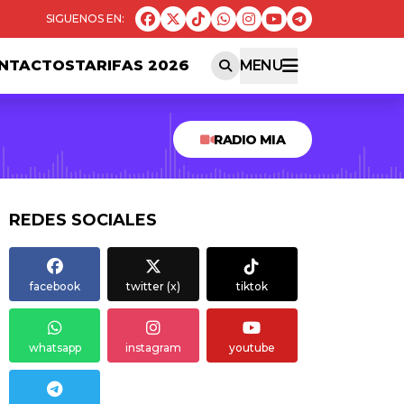
NTACTOS
TARIFAS 2026
MENU
RADIO MIA
REDES SOCIALES
facebook
twitter (x)
tiktok
whatsapp
instagram
youtube