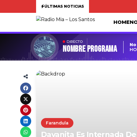
ÚLTIMAS NOTICIAS
HOME
NO
DIRECTO
No
Nombre Programa
HO
Farandula
Dayanita Es Internada D