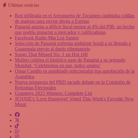
Últimas noticias
Red infiltrada en el Aeropuerto de Tocumen cambiaba colillas
de maletas para enviar droga a Europa
Panamá apunta a déficit fiscal menor al 4% del PIB, un hecho
que podría impactar a mercados y calificadoras
Facebook Radio Mia Los Santos
Selección de Panamá enfrenta ambiente hostil a su llegada a
Guatemala previo al duelo eliminatorio
Songs That Missed No. 1 on Hot 100
Mulino celebra el histórico pase de Panamá a su segundo
Mundial: ‘Celebremos en paz, todos unidos’
Omar Castillo es nombrado subcontralor tras aprobación de la
Asamblea
Nueva propuesta del PRD sacude debate en la Comisión de
Reformas Electorales
Grammys 2025 Winners: Complete List
JENNIE's 'Love Hangover' Voted This Week's Favorite New
Music