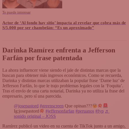
Te puede interesar
Actor de ‘Al fondo hay sitio’ impacta al revelar que cobra más de
S/5.000 por ser chambelán: “Es un aproximado”
Darinka Ramírez enfrenta a Jefferson
Farfán por frase patentada
La ahora influencer viene siendo el jale de distintas marcas que la
buscan para obtener más ingresos económicos. Como se recuerda,
Darinka y distintas marcas utilizaban la popular frase ‘Dame luz’ de
Jefferson Farfán, lo que le trajo problemas legales con la ‘Foquita’.
Tras el envío de una carta notarial, Darinka ya no utiliza la frase del
empresario, pero sí una parecida.
@josepastord
#greenscreen
Que opinan???
Ig:josepastord
#jeffersonfarfan
#peruanos
#fyp
♬
sonido original – JOSS
Ramírez publicó un video en su cuenta de TikTok junto a un amigo,