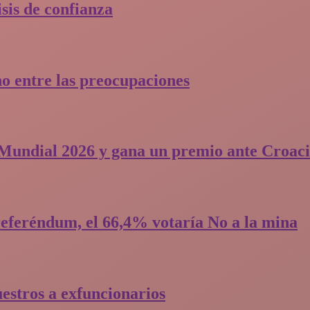
is de confianza​
o entre las preocupaciones
l Mundial 2026 y gana un premio ante Croac
eferéndum, el 66,4% votaría No a la mina
uestros a exfuncionarios