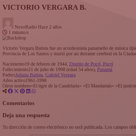
VICTORIO VERGARA B.
NexoRadio
Hace 2 años
1 minuto/s
Victorio Vergara Batista fue un acordeonista panameño de música típi
Provincia de Los Santos y murió por un derrame cerebral en la Ciud
Nacimiento
19 de febrero de 1944,
Distrito de Pocrí, Pocrí
Fallecimiento
21 de julio de 1998 (edad 54 años),
Panamá
Padres
Juliana Batista
,
Gabriel Vergara
Años activo
1961-1998
Otros nombres
«El tigre de la Candelaria» «El Mandamás» «El justici
Comentarios
Deja una respuesta
Tu dirección de correo electrónico no será publicada.
Los campos obli