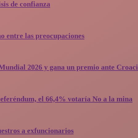
is de confianza​
o entre las preocupaciones
l Mundial 2026 y gana un premio ante Croac
eferéndum, el 66,4% votaría No a la mina
uestros a exfuncionarios