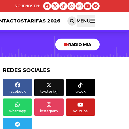
NTACTOS
TARIFAS 2026
MENU
RADIO MIA
REDES SOCIALES
facebook
twitter (x)
tiktok
whatsapp
instagram
youtube