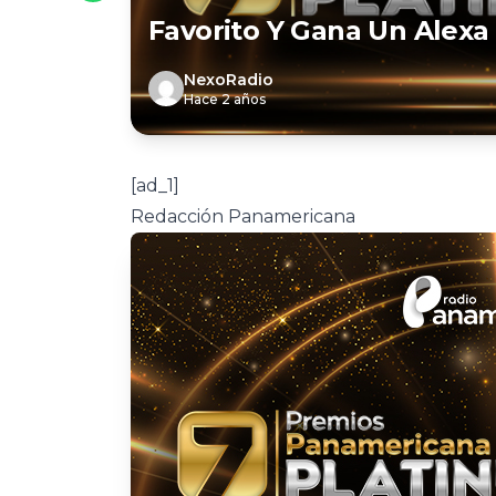
Favorito Y Gana Un Alexa
NexoRadio
Hace 2 años
[ad_1]
Redacción Panamericana