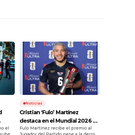
Noticias
d
Cristian ‘Fulo’ Martínez
destaca en el Mundial 2026 y
mo el
Fulo Martínez recibe el premio al
gana un premio ante Croacia
 sube
Jugador del Partido pese a la derrota