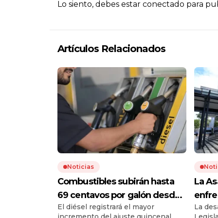
Lo siento, debes estar
conectado
para pub
Artículos Relacionados
Noticias
Noti
Combustibles subirán hasta
La As
69 centavos por galón desde
enfre
El diésel registrará el mayor
La des
el 24 de julio
confi
incremento del ajuste quincenal.
Legisl