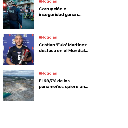
Noticias
Corrupción e
inseguridad ganan
terreno entre las
preocupaciones
Noticias
Cristian ‘Fulo’ Martínez
destaca en el Mundial
2026 y gana un premio
ante Croacia
Noticias
El 68,7% de los
panameños quiere un
referéndum, el 66,4%
votaría No a la mina