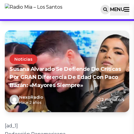
MENU
Noticias
Susana Alvarado Se Defiende De Críticas
Por GRAN Diferencia De Edad Con Paco
Bazán: «Mayores Siempre»
NexoRadio
2 minuto/s
Hace 2 años
[ad_1]