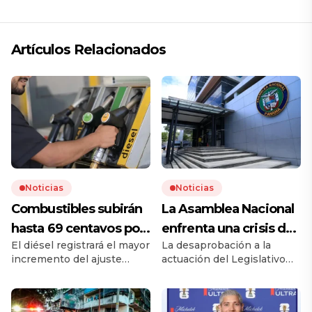
Artículos Relacionados
Noticias
Noticias
Combustibles subirán
La Asamblea Nacional
hasta 69 centavos por
enfrenta una crisis de
El diésel registrará el mayor
La desaprobación a la
galón desde el 24 de
confianza​
incremento del ajuste
actuación del Legislativo
julio
quincenal. Conozca los
sube a 72,9%, mientras la
nuevos precios por litro y
ciudadanía reclama
por galón, y la variación
transparencia, menos