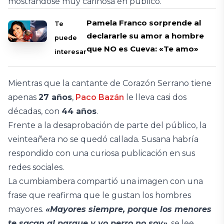
mostrándose muy cariñosa en público.
Pamela Franco sorprende al
Te
declararle su amor a hombre
puede
que NO es Cueva: «Te amo»
interesar
Mientras que la cantante de Corazón Serrano tiene
apenas
27 años
,
Paco Bazán
le lleva casi dos
décadas, con
44 años
.
Frente a la desaprobación de parte del público, la
veinteañera no se quedó callada. Susana habría
respondido con una curiosa publicación en sus
redes sociales.
La cumbiambera compartió una imagen con una
frase que reafirma que le gustan los hombres
mayores.
«Mayores siempre, porque los menores
te sacan al parque y yo perro no soy»
, se lee.